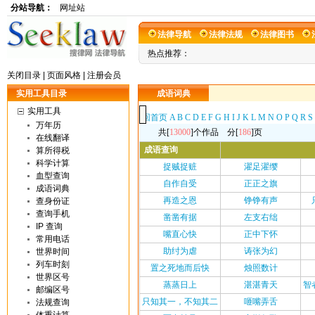
分站导航：
网址站
法律导航
法律法规
法律图书
热点推荐：
在线翻译
关闭目录
|
页面风格
|
注册会员
实用工具目录
成语词典
实用工具
万年历
在线翻译
算所得税
科学计算
血型查询
成语词典
查身份证
查询手机
IP 查询
常用电话
世界时间
列车时刻
世界区号
邮编区号
法规查询