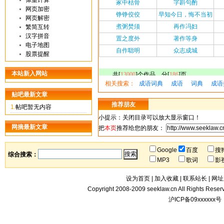
体重计算
网页加密
网页解密
繁简互转
汉字拼音
电子地图
股票提醒
本站新入网站
相关搜索
：
成语词典
成语
词典
成语
贴吧最新文章
推荐朋友
1.
帖吧暂无内容
小提示：关闭目录可以放大显示窗口！
网摘最新文章
把
本页
推荐给您的朋友：
Google
百度
搜
综合搜索：
MP3
歌词
影
设为首页
|
加入收藏
|
联系站长
|
网址
Copyright 2008-2009
seeklaw.cn
All Rights Rese
沪ICP备09xxxxxx号