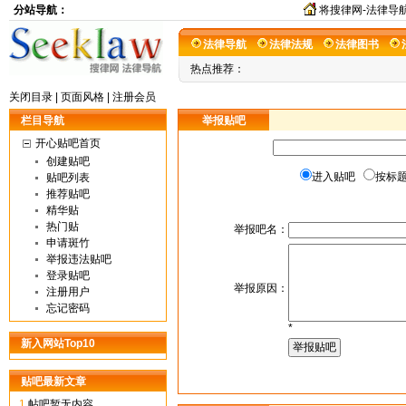
分站导航：
将搜律网-法律导航
法律导航
法律法规
法律图书
热点推荐：
在线翻译
关闭目录
|
页面风格
|
注册会员
栏目导航
举报贴吧
开心贴吧首页
创建贴吧
进入贴吧
按标
贴吧列表
推荐贴吧
精华贴
热门贴
举报吧名：
申请斑竹
举报违法贴吧
登录贴吧
举报原因：
注册用户
忘记密码
*
新入网站Top10
贴吧最新文章
1.
帖吧暂无内容